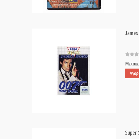
James
Μεταχε
Αγορ
Super