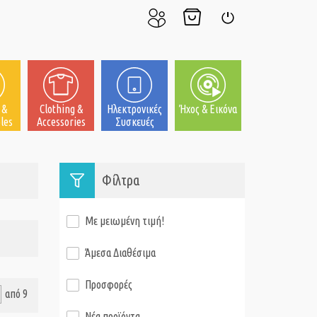
Ο
Το
Σύνδεση
Λογαριασμός
Καλάθι
μου
μου
 &
Clothing &
Ηλεκτρονικές
Ήχος & Εικόνα
les
Accessories
Συσκευές
Φίλτρα
Με μειωμένη τιμή!
Άμεσα Διαθέσιμα
Προσφορές
από 9
Νέα προϊόντα