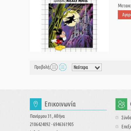
Μεταχε
Αγορ
Προβολή:
Επικοινωνία
Πανόρμου 31, Αθήνα
Σύνδ
2106424092 - 6946361905
Επεξε