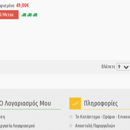
49,00€
ιρισμένο:
ά Μεταχ.
Βλέπετε
Ο Λογαριασμός Μου
Πληροφορίες
εση
Το Κατάστημα - Ωράριο - Επικοι
ργασία Λογαριασμού
Αποστολή Παραγγελιών