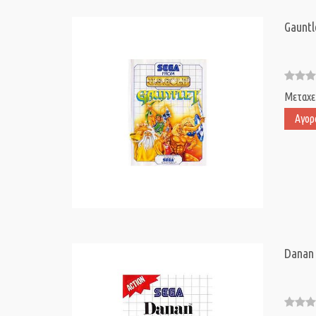
Gaunt
Μεταχε
Αγορ
Danan 