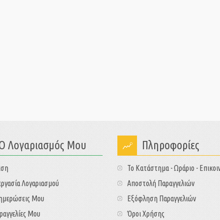
Ο Λογαριασμός Μου
Πληροφορίες
εση
Το Κατάστημα - Ωράριο - Επικοι
ργασία Λογαριασμού
Αποστολή Παραγγελιών
νημερώσεις Μου
Εξόφληση Παραγγελιών
ραγγελίες Μου
Όροι Χρήσης