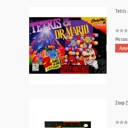
Tetris
Μεταχε
Αγορ
Zoop (