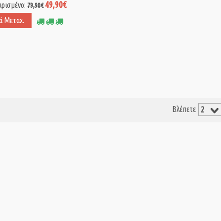
49,90€
ιρισμένο:
79,90€
ά Μεταχ.
Βλέπετε