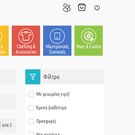
Ο
Το
Σύνδεση
Λογαριασμός
Καλάθι
μου
μου
 &
Clothing &
Ηλεκτρονικές
Ήχος & Εικόνα
les
Accessories
Συσκευές
Φίλτρα
Με μειωμένη τιμή!
Άμεσα Διαθέσιμα
Προσφορές
από 2
Νέα προϊόντα