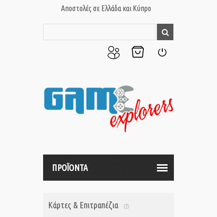
Αποστολές σε Ελλάδα και Κύπρο
Ο
Το
Σύνδεση
Λογαριασμός
Καλάθι
μου
μου
ΠΡΟΪΟΝΤΑ
Κάρτες & Επιτραπέζια