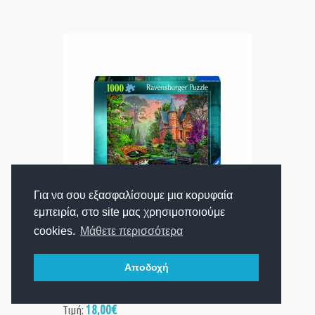
Για να σου εξασφαλίσουμε μια κορυφαία
εμπειρία, στο site μας χρησιμοποιούμε
cookies.
Μάθετε περισσότερα
Ravensburger Puzzle: Terracotta
Mansion (1000pcs) (12001717)
Αποδοχή
18,00€
Τιμή: