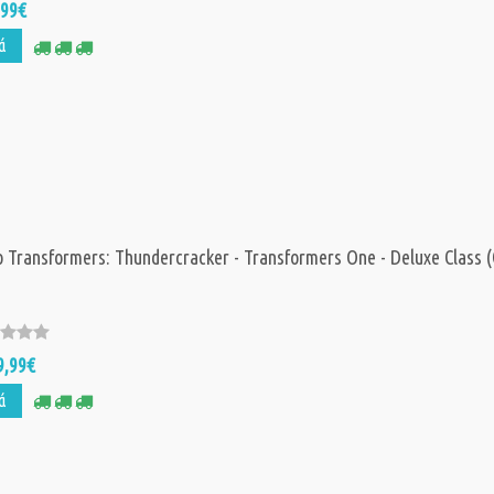
,99€
ά
Hasbro Marvel: 
Man Venomvers
Web Slinging Ci
Playset (G0737)
57,
Τιμή:
59,99€
Hasbro Disney J
Marvel: Spidey 
 Transformers: Thundercracker - Transformers One - Deluxe Class 
Amazing Friend
Waterwebs - W
Ahoy Bubble Pir
Ship Playset (G
47,
Τιμή:
49,99€
9,99€
ά
Hasbro Transfo
Changes to Dino
Cyberworld - C
Battle Grimlock