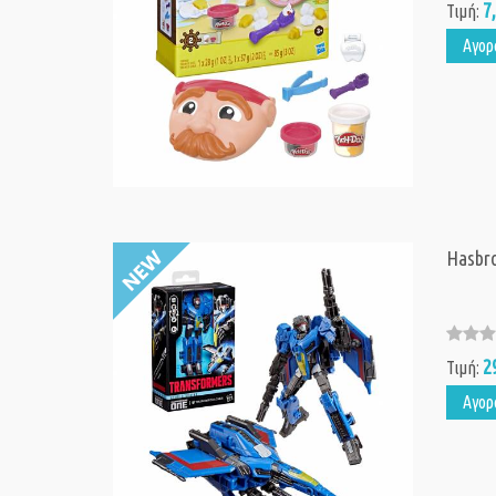
7
Τιμή:
Αγορ
Hasbro
2
Τιμή:
Αγορ