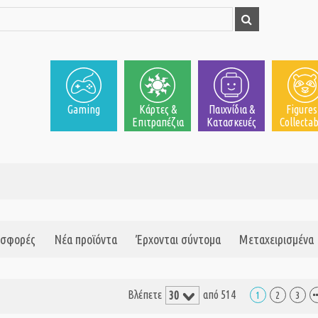
Gaming
Κάρτες &
Παιχνίδια &
Figures
Επιτραπέζια
Κατασκευές
Collectab
σφορές
Νέα προϊόντα
Έρχονται σύντομα
Μεταχειρισμένα
Βλέπετε
από 514
1
2
3