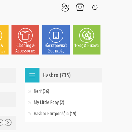
Ο
Το
Σύνδεση
Λογαριασμός
Καλάθι
μου
μου
 &
Clothing &
Ηλεκτρονικές
Ήχος & Εικόνα
les
Accessories
Συσκευές
Hasbro (735)
Nerf (36)
My Little Pony (2)
Hasbro Επιτραπέζια (19)