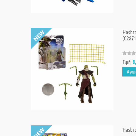
Hasbro
(G2871
8
Τιμή:
Αγορ
Hasbro