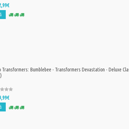
2,99€
ά
 Transformers: Bumblebee - Transformers Devastation - Deluxe Cla
)
9,99€
ά