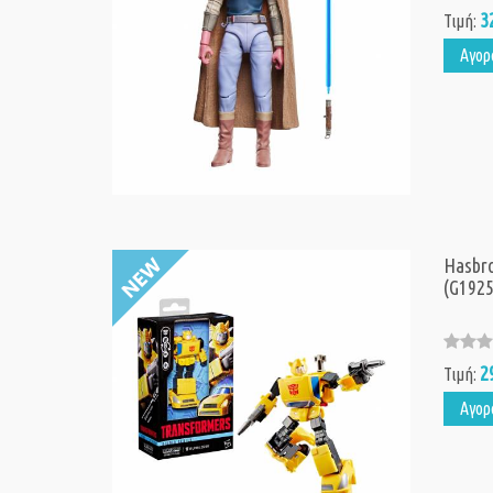
3
Τιμή:
Αγορ
Hasbro
(G1925
2
Τιμή:
Αγορ