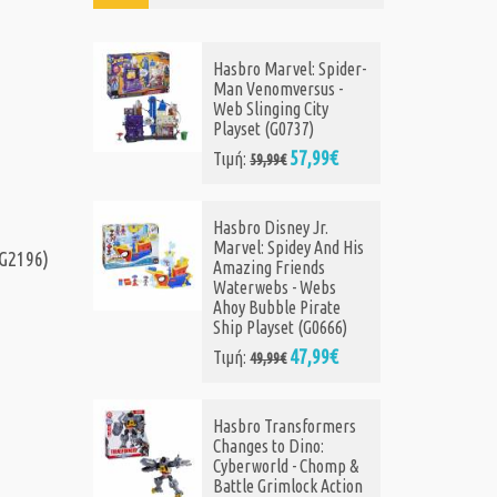
Spider-
Hasbro Beyblade X: X-
us -
Celerator Rail - Xtreme
ty
Battle Set (F9588)
32,99€
Τιμή:
49,99€
99€
Hasbro Avengers: 4"
r.
Captain America Shield
And His
Shot Cycle (G0889)
(G2196)
s
14,99€
Τιμή:
24,99€
ebs
ate
0666)
Hasbro Marvel Captain
99€
America: Brave New
World - Titan Heroes
Captain America
rmers
Deluxe Titan Figure
:
(F9301)
homp &
22,99€
Τιμή:
24,99€
 Action