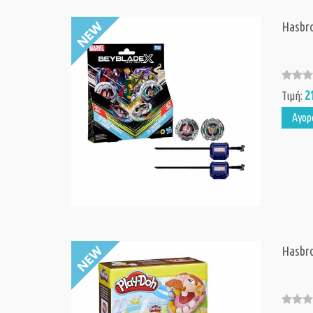
Hasbro
2
Τιμή:
Αγορ
Hasbro