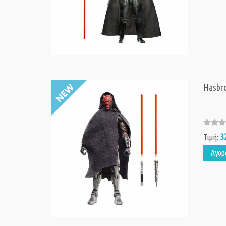
Hasbro
3
Τιμή:
Αγορ