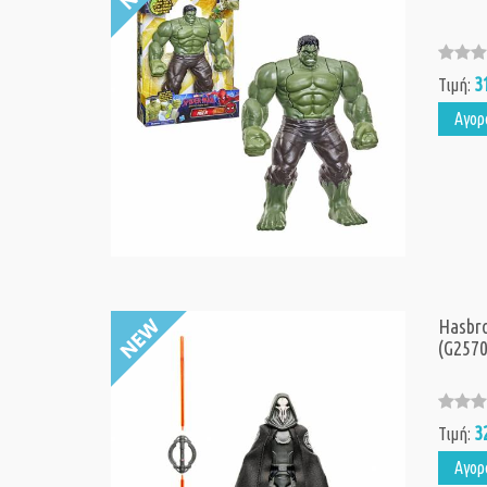
3
Τιμή:
Αγορ
Hasbro
(G2570
3
Τιμή:
Αγορ