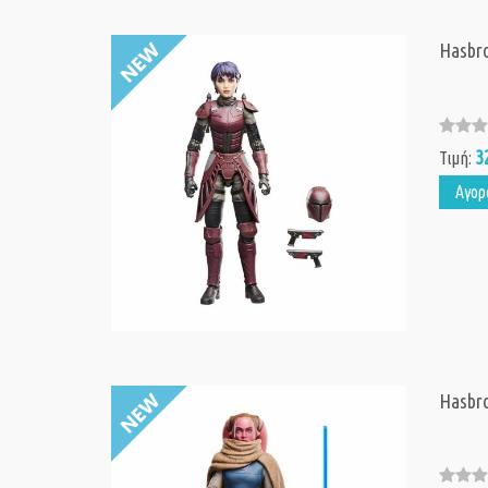
Hasbro
3
Τιμή:
Αγορ
Hasbro