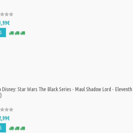
12,
Τιμή:
21,99€
1,99€
ά
 Disney: Star Wars The Black Series - Maul Shadow Lord - Eleventh
)
2,99€
ά