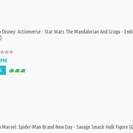
Figure (G0748)
29,
Τιμή:
34,99€
Hasbro Monopol
 Disney: Actionverse - Star Wars The Mandalorian And Grogu - Em
Τραπεζική Εφα
)
(Ελληνική Γλώσ
(G1424)
21,
Τιμή:
27,10€
,99€
ά
Hasbro Hero Que
Avalon Hill - Fir
(English Langua
(G0978)
32,
Τιμή:
44,99€
Hasbro Disney S
Wars: The Mand
- Duel Attack Ga
 Marvel: Spider-Man Brand New Day - Savage Smash Hulk Figure (
(F8110)