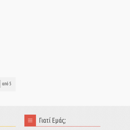
από 5
Γιατί Εμάς;