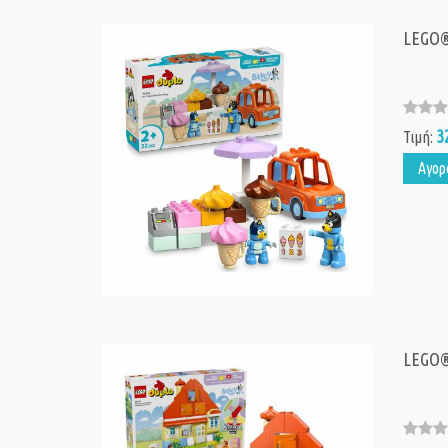
LEGO® 
3
Τιμή:
Αγορ
LEGO®