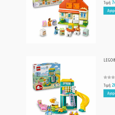
7
Τιμή:
Αγορ
LEGO® 
2
Τιμή:
Αγορ