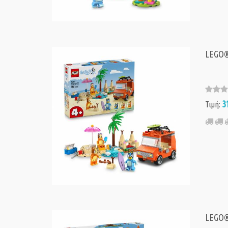
LEGO® 
3
Τιμή:
LEGO® 