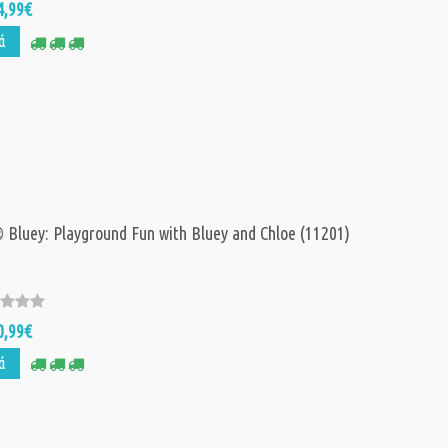
4,99€
ά
Bluey: Playground Fun with Bluey and Chloe (11201)
0,99€
ά