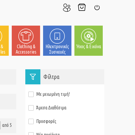
Ο
Το
Σύνδεση
Λογαριασμός
Καλάθι
μου
μου
 &
Clothing &
Ηλεκτρονικές
Ήχος & Εικόνα
les
Accessories
Συσκευές
Φίλτρα
Με μειωμένη τιμή!
Άμεσα Διαθέσιμα
Προσφορές
από 5
Νέα προϊόντα