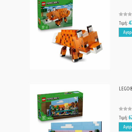
4
Τιμή:
Αγορ
LEGO® 
6
Τιμή:
Αγορ