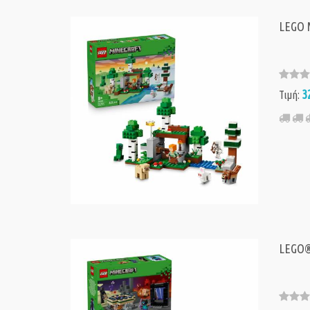
LEGO M
3
Τιμή:
LEGO® 