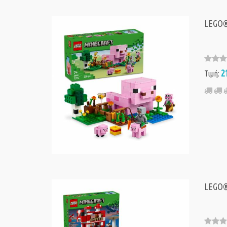
LEGO® 
2
Τιμή:
LEGO®