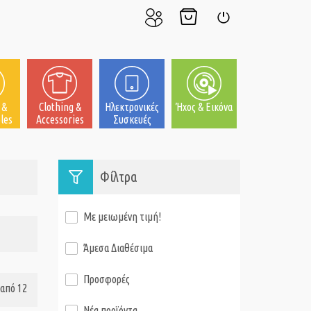
Ο
Το
Σύνδεση
Λογαριασμός
Καλάθι
μου
μου
 &
Clothing &
Ηλεκτρονικές
Ήχος & Εικόνα
les
Accessories
Συσκευές
Φίλτρα
Με μειωμένη τιμή!
Άμεσα Διαθέσιμα
Προσφορές
από 12
Νέα προϊόντα