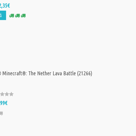
2,35€
ά
Minecraft®: The Nether Lava Battle (21266)
,99€