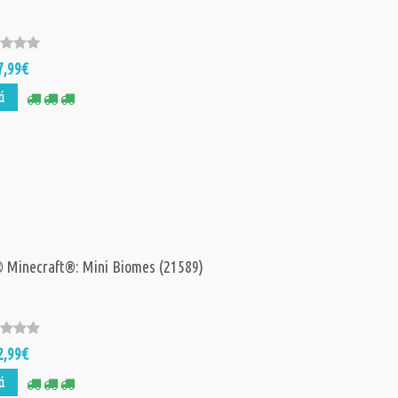
7,99€
ά
Minecraft®: Mini Biomes (21589)
2,99€
ά