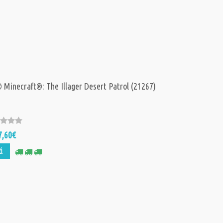
Minecraft®: The Illager Desert Patrol (21267)
7,60€
ά