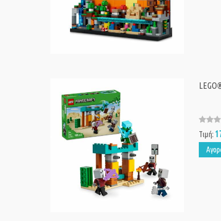
LEGO® 
1
Τιμή:
Αγορ