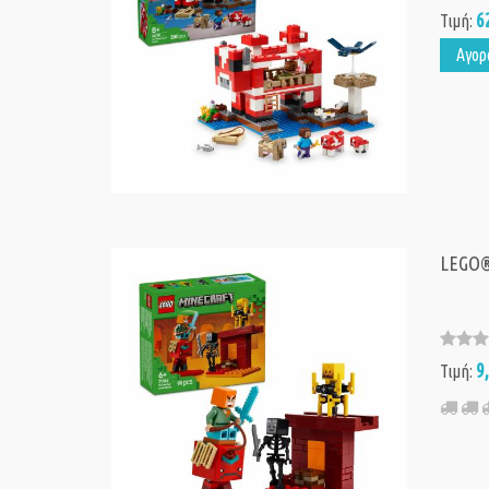
6
Τιμή:
Αγορ
LEGO® 
9
Τιμή: