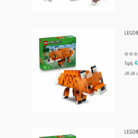
LEGO® 
4
Τιμή:
LEGO® 