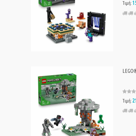
1
Τιμή:
LEGO® 
2
Τιμή: