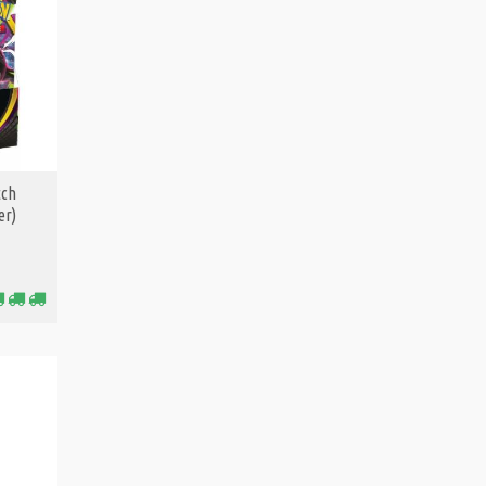
tch
er)