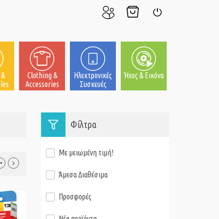
Ο
Το
Σύνδεση
Λογαριασμός
Καλάθι
μου
μου
 &
Clothing &
Ηλεκτρονικές
Ήχος & Εικόνα
les
Accessories
Συσκευές
Φίλτρα
Με μειωμένη τιμή!
Άμεσα Διαθέσιμα
Προσφορές
Νέα προϊόντα