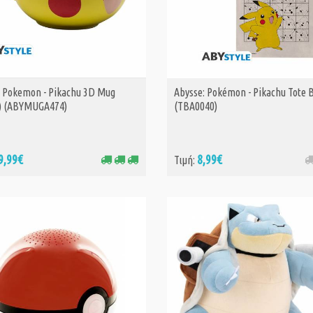
: Pokemon - Pikachu 3D Mug
Abysse: Pokémon - Pikachu Tote 
ΑΓΟΡΑ
) (ABYMUGA474)
(TBA0040)
9,99€
8,99€
Τιμή: