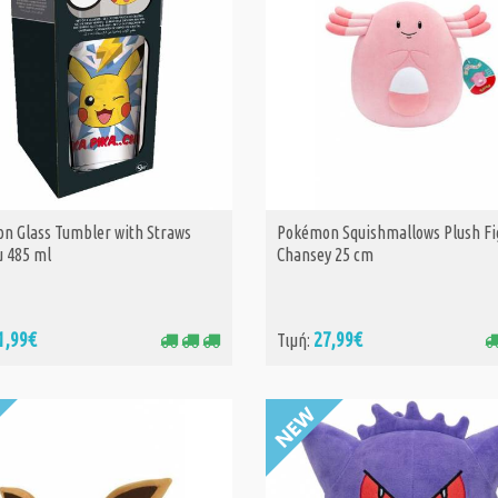
n Glass Tumbler with Straws
Pokémon Squishmallows Plush Fi
ΑΓΟΡΑ
ΑΓΟΡΑ
u 485 ml
Chansey 25 cm
1,99€
27,99€
Τιμή: