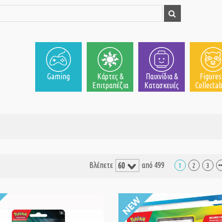
Gaming
Κάρτες &
Παιχνίδια &
Figures
Επιτραπέζια
Κατασκευές
Collectab
Βλέπετε
από 499
1
2
3