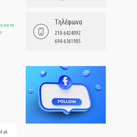
Τηλέφωνα
ς για να
ο
210-6424092
694-6361905
κό με