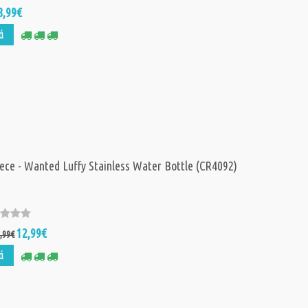
8,99€
ά
ece - Wanted Luffy Stainless Water Bottle (CR4092)
12,99€
,99€
ά