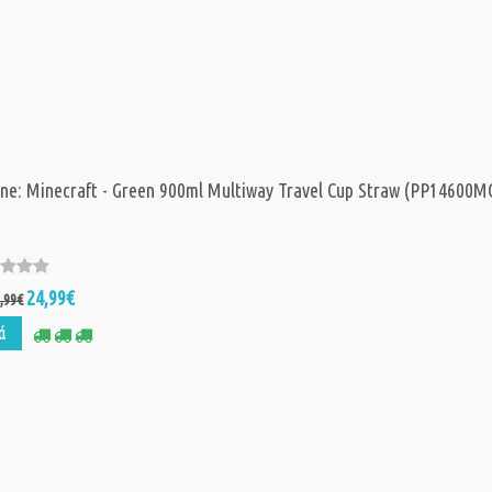
ne: Minecraft - Green 900ml Multiway Travel Cup Straw (PP14600M
24,99€
,99€
ά