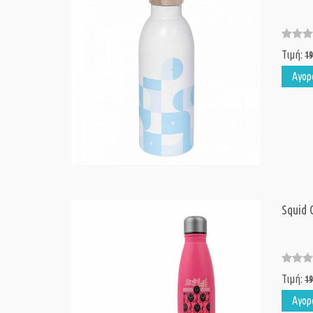
Τιμή:
19
Αγορ
Squid 
Τιμή:
19
Αγορ