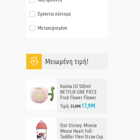
Έρχονται σύντομα
Μεταχειρισμένα
Μειωμένη τιμή!
l
Μεταλλικό Μπουκάλι
IECE
500ml KOKONOTE
ower
AKALIA
99€
12,99€
Τιμή:
19,99€
innie
Squid Game - Squid
l -
Game Guards Water
traw Cup
Bottle (CR4043)