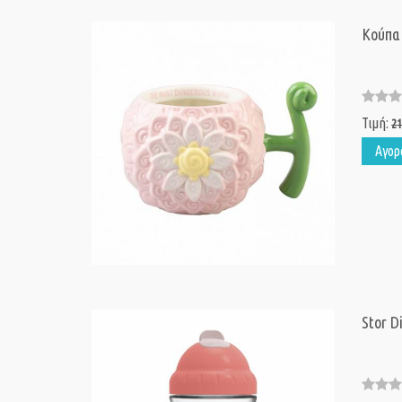
Κούπα 
Τιμή:
21
Αγορ
Stor D