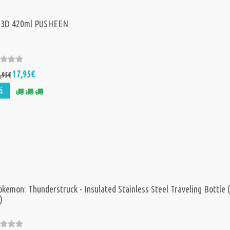
 3D 420ml PUSHEEN
17,95€
,95€
ά
okemon: Thunderstruck - Insulated Stainless Steel Traveling Bottle 
)