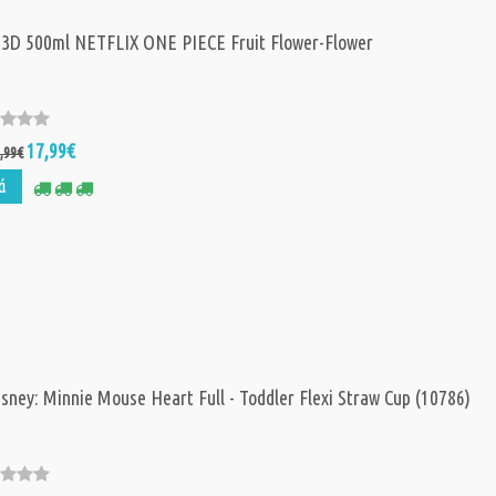
3D 500ml NETFLIX ONE PIECE Fruit Flower-Flower
17,99€
,99€
ά
Κούπα 3D 500m
NETFLIX ONE P
Fruit Flower-Fl
17,
Τιμή:
21,99€
isney: Minnie Mouse Heart Full - Toddler Flexi Straw Cup (10786)
Stor Disney: M
Mouse Heart Ful
Toddler Flexi S