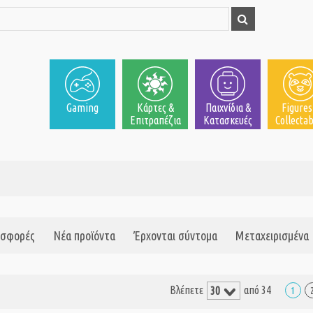
Gaming
Κάρτες &
Παιχνίδια &
Figures
Επιτραπέζια
Κατασκευές
Collectab
σφορές
Νέα προϊόντα
Έρχονται σύντομα
Μεταχειρισμένα
Βλέπετε
από 34
1