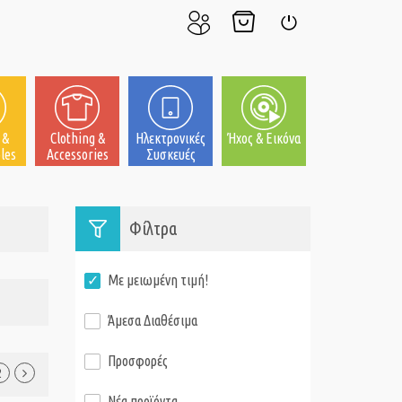
Ο
Το
Σύνδεση
Λογαριασμός
Καλάθι
μου
μου
 &
Clothing &
Ηλεκτρονικές
Ήχος & Εικόνα
les
Accessories
Συσκευές
Φίλτρα
Με μειωμένη τιμή!
Άμεσα Διαθέσιμα
Προσφορές
2
Νέα προϊόντα