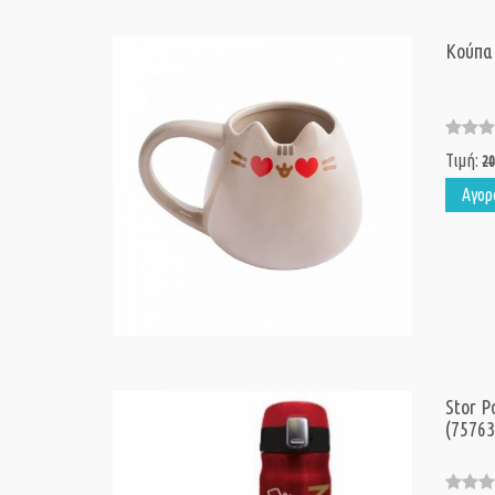
Κούπα
Τιμή:
20
Αγορ
Stor P
(75763