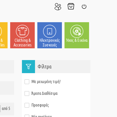
Ο
Το
Σύνδεση
Λογαριασμός
Καλάθι
μου
μου
 &
Clothing &
Ηλεκτρονικές
Ήχος & Εικόνα
les
Accessories
Συσκευές
Φίλτρα
Με μειωμένη τιμή!
Άμεσα Διαθέσιμα
Προσφορές
από 5
Νέα προϊόντα