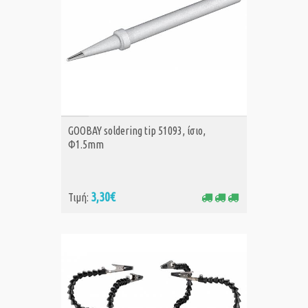
ΑΓΟΡΑ
GOOBAY soldering tip 51093, ίσιο,
Φ1.5mm
3,30€
Τιμή: