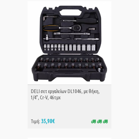
ΑΓΟΡΑ
DELI σετ εργαλείων DL1046, με θήκη,
1/4", Cr-V, 46τμχ
35,98€
Τιμή: