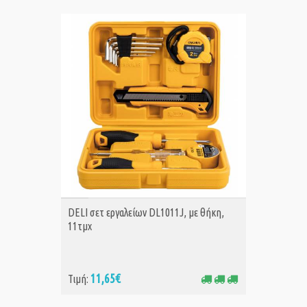
ΑΓΟΡΑ
DELI σετ εργαλείων DL1011J, με θήκη,
11τμχ
11,65€
Τιμή: