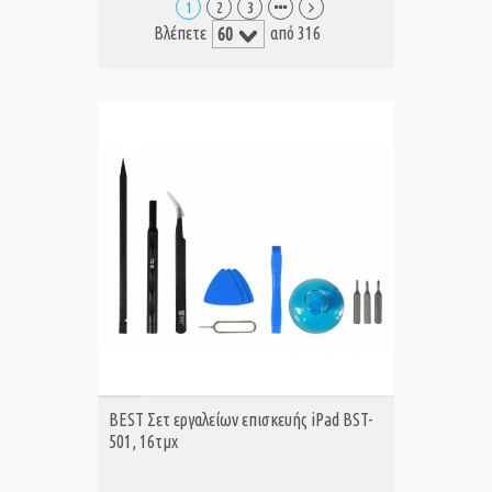
1
2
3
Βλέπετε
από 316
ΑΓΟΡΑ
BEST Σετ εργαλείων επισκευής iPad BST-
501, 16τμχ