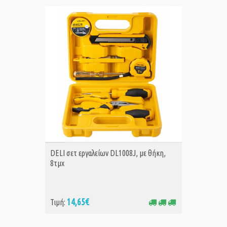
ΑΓΟΡΑ
DELI σετ εργαλείων DL1008J, με θήκη,
8τμχ
14,65€
Τιμή: