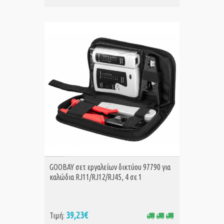
ΑΓΟΡΑ
GOOBAY σετ εργαλείων δικτύου 97790 για
καλώδια RJ11/RJ12/RJ45, 4 σε 1
39,23€
Τιμή: