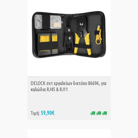
ΑΓΟΡΑ
DELOCK σετ εργαλείων δικτύου 86696, για
καλώδια RJ45 & RJ11
59,90€
Τιμή: