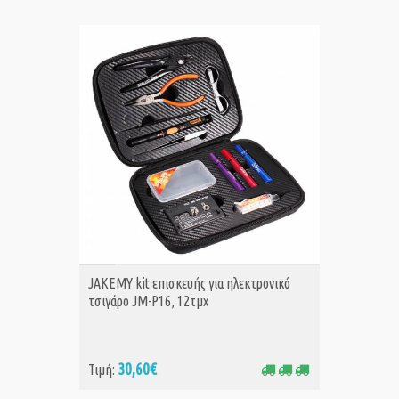
ΑΓΟΡΑ
JAKEMY kit επισκευής για ηλεκτρονικό
τσιγάρο JM-P16, 12τμχ
30,60€
Τιμή: