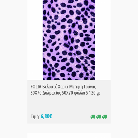
ΑΓΟΡΑ
FOLIA Βελουτέ Χαρτί Με Υφή Γούνας
50Χ70 Δαλματίας 50Χ70 φύλλα 5 120 γρ
6,80€
Τιμή: