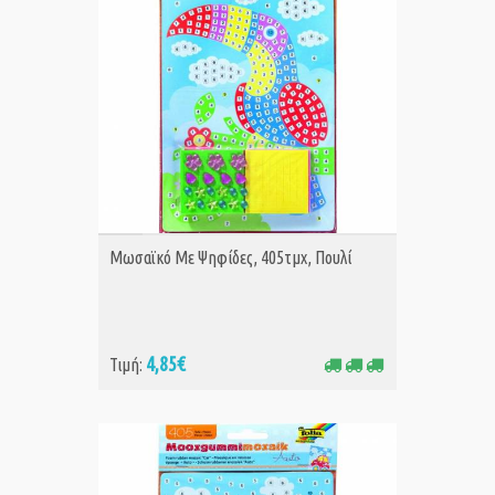
ΑΓΟΡΑ
Μωσαϊκό Με Ψηφίδες, 405τμχ, Πουλί
4,85€
Τιμή: