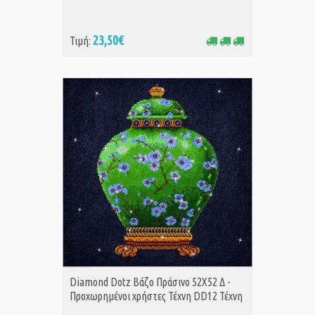
23,50€
Τιμή:
ΑΓΟΡΑ
Diamond Dotz Βάζο Πράσινο 52Χ52 Δ -
Προχωρημένοι χρήστες Τέχνη DD12 Τέχνη