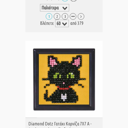
1
2
3
Βλέπετε
από 379
ΑΓΟΡΑ
Diamond Dotz Γατάκι Κορνίζα 7Χ7 Α -