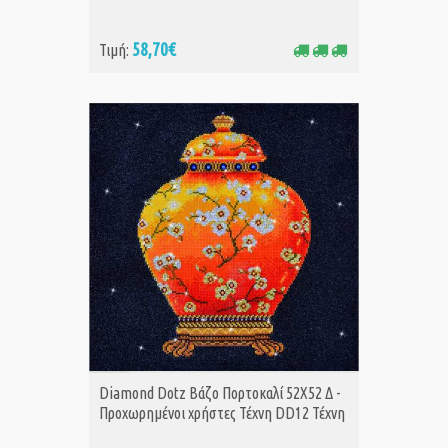
58,70€
Τιμή:
ΑΓΟΡΑ
Diamond Dotz Βάζο Πορτοκαλί 52Χ52 Δ -
Προχωρημένοι χρήστες Τέχνη DD12 Τέχνη