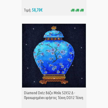
58,70€
Τιμή:
ΑΓΟΡΑ
Diamond Dotz Βάζο Μπλε 52Χ52 Δ -
Προχωρημένοι χρήστες Τέχνη DD12 Τέχνη