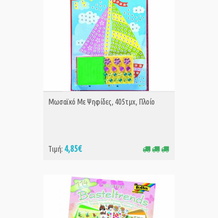
ΑΓΟΡΑ
Μωσαϊκό Με Ψηφίδες, 405τμχ, Πλοίο
4,85€
Τιμή: