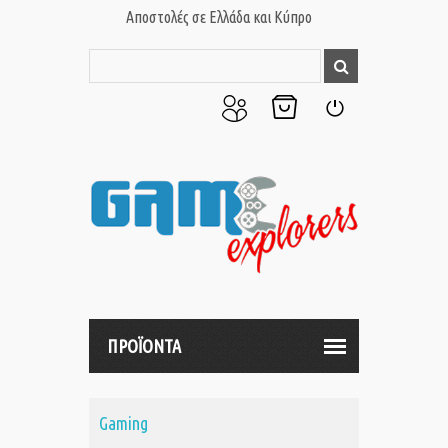
Αποστολές σε Ελλάδα και Κύπρο
Ο
Το
Σύνδεση
Λογαριασμός
Καλάθι
μου
μου
ΠΡΟΪΟΝΤΑ
Gaming