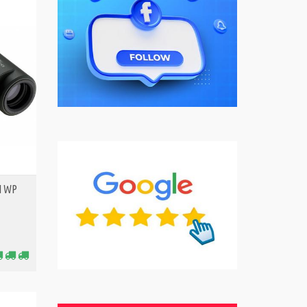
II WP