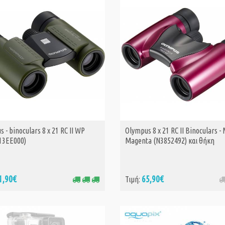
 - binoculars 8 x 21 RC II WP
Olympus 8 x 21 RC II Binoculars -
ΑΓΟΡΑ
13EE000)
Magenta (N3852492) και θήκη
1,90€
65,90€
Τιμή: