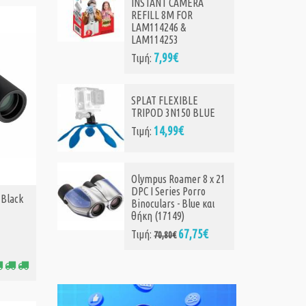
INSTANT CAMERA
REFILL 8M FOR
LAM114246 &
LAM114253
7,99€
Τιμή:
SPLAT FLEXIBLE
TRIPOD 3N150 BLUE
14,99€
Τιμή:
Olympus Roamer 8 x 21
DPC I Series Porro
 Black
Binoculars - Blue και
θήκη (17149)
67,75€
Τιμή:
70,80€