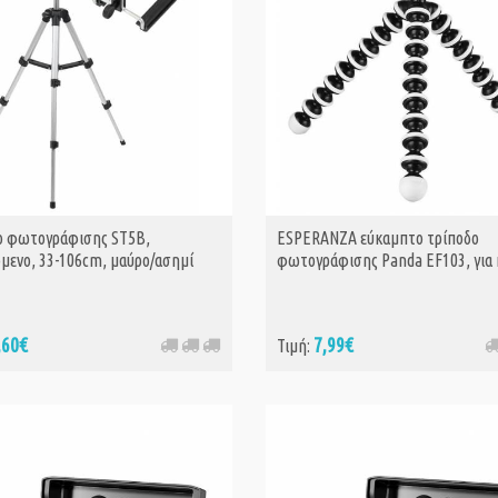
ο φωτογράφισης ST5B,
ESPERANZA εύκαμπτο τρίποδο
μενο, 33-106cm, μαύρο/ασημί
φωτογράφισης Panda EF103, για
,60€
7,99€
Τιμή: