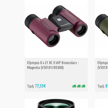
Olympus 8 x 21 RC II WP Binoculars -
Olympus
ΑΓΟΡΑ
Magenta (V501013RE000)
(V5010
77,55€
8
Τιμή:
Τιμή: