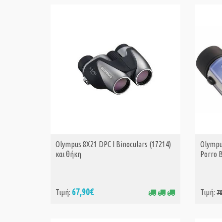
Olympus 8X21 DPC I Binoculars (17214)
Olympu
ΑΓΟΡΑ
και θήκη
Porro B
67,90€
Τιμή:
Τιμή:
7