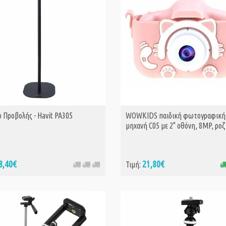
ο Προβολής - Havit PA305
WOWKIDS παιδική φωτογραφική
ΑΓΟΡΑ
μηχανή C05 με 2" οθόνη, 8MP, ροζ
8,40€
21,80€
Τιμή: