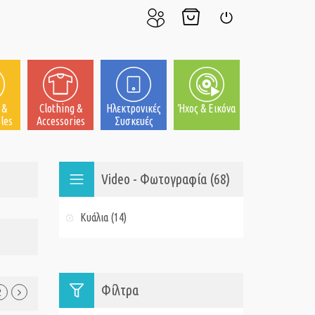
Ο
Το
Σύνδεση
Λογαριασμός
Καλάθι
μου
μου
 &
Clothing &
Ηλεκτρονικές
Ήχος & Εικόνα
les
Accessories
Συσκευές
Video - Φωτογραφία (68)
Κυάλια (14)
Φίλτρα
2