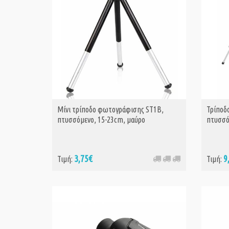
Μίνι τρίποδο φωτογράφισης ST1B,
Τρίποδ
πτυσσόμενο, 15-23cm, μαύρο
πτυσσό
3,75€
9
Τιμή:
Τιμή: