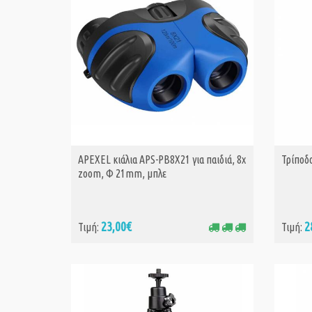
APEXEL κιάλια APS-PB8X21 για παιδιά, 8x
Τρίποδ
ΑΓΟΡΑ
zoom, Φ 21mm, μπλε
23,00€
2
Τιμή:
Τιμή: