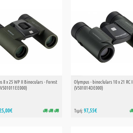
 8 x 25 WP II Binoculars - Forest
Olympus - binoclulars 10 x 21 RC 
ΑΓΟΡΑ
ΑΓΟΡΑ
(V501011EE000)
(V501014DE000)
25,00€
97,55€
Τιμή: