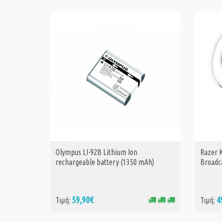
Olympus LI-92B Lithium Ion
Razer K
ΑΓΟΡΑ
rechargeable battery (1350 mAh)
Broadc
59,90€
4
Τιμή:
Τιμή: