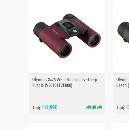
Olympus 8x25 WP II Binoculars - Deep
Olympus
ΑΓΟΡΑ
Purple (V501011VE000)
Green 
119,99€
1
Τιμή:
Τιμή: