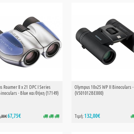
s Roamer 8 x 21 DPC I Series
Olympus 10x25 WP II Binoculars -
ΑΓΟΡΑ
ΑΓΟΡΑ
inoculars - Blue και θήκη (17149)
(V501012BE000)
67,75€
132,00€
Τιμή:
0,80€