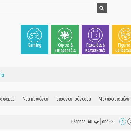
Gaming
Κάρτες &
Παιχνίδια &
Figures
Επιτραπέζια
Κατασκευές
Collectab
ία
σφορές
Νέα προϊόντα
Έρχονται σύντομα
Μεταχειρισμένα
Βλέπετε
από 68
1