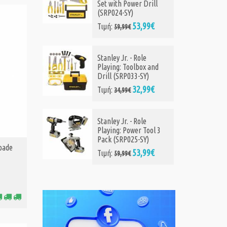
Set with Power Drill
(SRP024-SY)
53,99€
Τιμή:
59,99€
Stanley Jr. - Role
Playing: Toolbox and
Drill (SRP033-SY)
32,99€
Τιμή:
34,99€
Stanley Jr. - Role
Playing: Power Tool 3
Pack (SRP025-SY)
Spade
53,99€
Τιμή:
59,99€