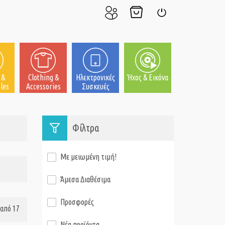
Ο
Το
Σύνδεση
Λογαριασμός
Καλάθι
μου
μου
 &
Clothing &
Ηλεκτρονικές
Ήχος & Εικόνα
les
Accessories
Συσκευές
Φίλτρα
Με μειωμένη τιμή!
Άμεσα Διαθέσιμα
Προσφορές
από 17
Νέα προϊόντα