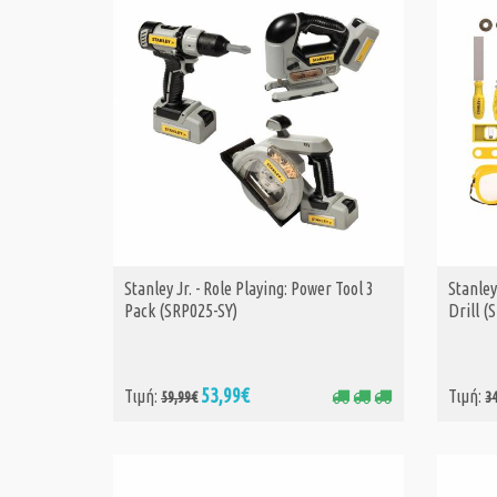
Stanley Jr. - Role Playing: Power Tool 3
Stanley
ΑΓΟΡΑ
Pack (SRP025-SY)
Drill (
53,99€
Τιμή:
Τιμή:
59,99€
3