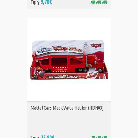
9,70€
Τιμή:
ΑΓΟΡΑ
Mattel Cars Mack Value Hauler (HDN03)
35,80€
Τιμή: