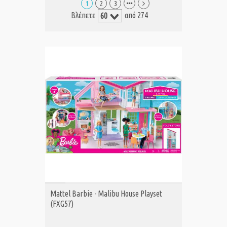
1
2
3
Βλέπετε
από 274
ΑΓΟΡΑ
Mattel Barbie - Malibu House Playset
(FXG57)