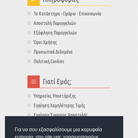
Το Κατάστημα - Ωράριο - Επικοινωνία
Αποστολή Παραγγελιών
Εξόφληση Παραγγελιών
Όροι Χρήσης
Προσωπικά Δεδομένα
Πολιτική Cookies
Γιατί Εμάς;
Υπηρεσίες Υποστήριξης
Εγγύηση Χαμηλότερης Τιμής
Εγγύηση Έγκαιρης Αποστολής
Τιμές - Διαθεσιμότητες
Για να σου εξασφαλίσουμε μια κορυφαία
εμπειρία, στο site μας χρησιμοποιούμε