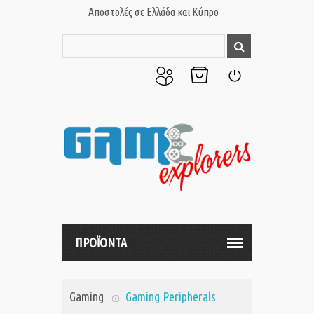
Αποστολές σε Ελλάδα και Κύπρο
Ο
Το
Σύνδεση
Λογαριασμός
Καλάθι
μου
μου
ΠΡΟΪΟΝΤΑ
Gaming
Gaming Peripherals