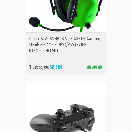
ΑΓΟΡΑ
Razer BLACKSHARK V2 X GREEN Gaming
Headset - 7.1 - PC/PS4/PS5 (RZ04-
03240600-R3M1)
50,60€
Τιμή:
55,99€