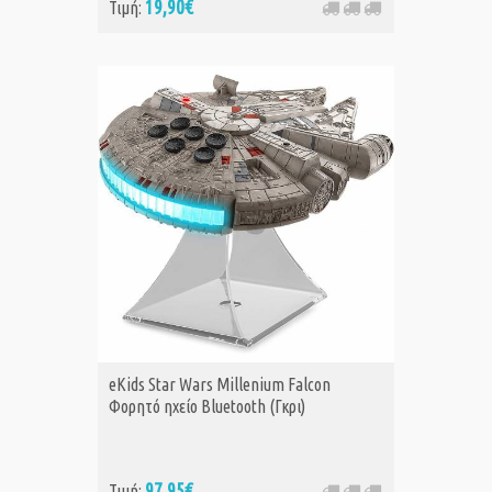
19,90€
Τιμή:
eKids Star Wars Millenium Falcon
Φορητό ηχείο Bluetooth (Γκρι)
97,95€
Τιμή: