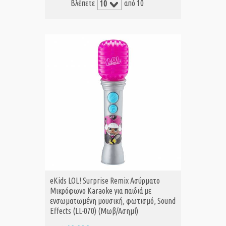
Βλέπετε
από 10
eKids LOL! Surprise Remix Ασύρματο
Μικρόφωνο Karaoke για παιδιά με
ενσωματωμένη μουσική, φωτισμό, Sound
Effects (LL-070) (Μωβ/Ασημί)