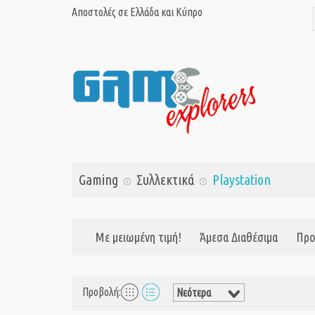
Αποστολές σε Ελλάδα και Κύπρο
Gaming
Συλλεκτικά
Playstation
Με μειωμένη τιμή!
Άμεσα Διαθέσιμα
Προ
Προβολή: