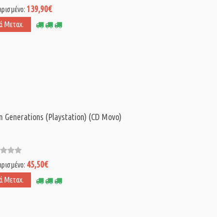
139,90€
ιρισμένο:
ά Μεταχ.
 Generations (Playstation) (CD Μονο)
45,50€
ιρισμένο:
ά Μεταχ.