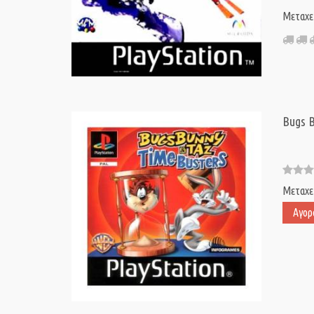
Μεταχε
Bugs B
Μεταχε
Αγορ