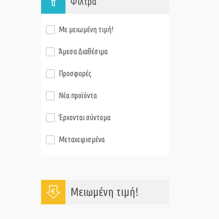
Φίλτρα
Με μειωμένη τιμή!
Άμεσα Διαθέσιμα
Προσφορές
Νέα προϊόντα
Έρχονται σύντομα
Μεταχειρισμένα
Μειωμένη τιμή!