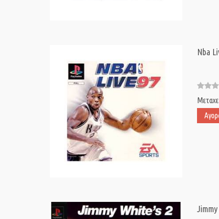
Nba Li
Μεταχε
Αγορ
Jimmy 