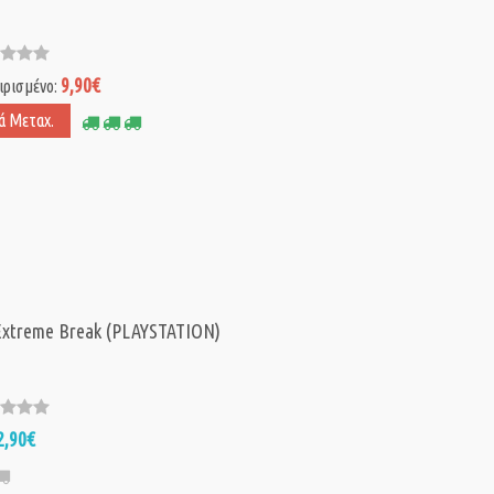
9,90€
ιρισμένο:
ά Μεταχ.
Extreme Break (PLAYSTATION)
2,90€