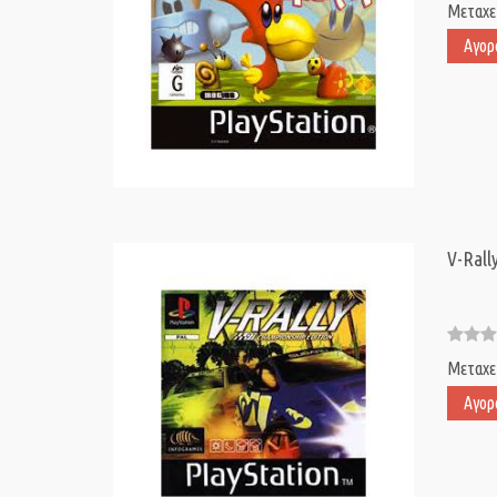
Μεταχε
Αγορ
V-Rall
Μεταχε
Αγορ