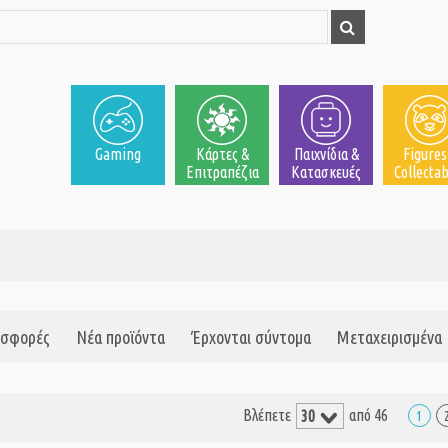
Gaming
Κάρτες &
Παιχνίδια &
Figures
Επιτραπέζια
Κατασκευές
Collectab
σφορές
Νέα προϊόντα
Έρχονται σύντομα
Μεταχειρισμένα
Βλέπετε
από 46
1