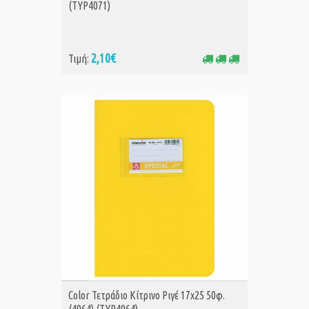
(TYP4071)
2,10€
Τιμή:
ΑΓΟΡΑ
Color Τετράδιο Κίτρινο Ριγέ 17x25 50φ.