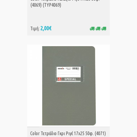
(4069) (TYP4069)
2,00€
Τιμή:
ΑΓΟΡΑ
Color Τετράδιο Γκρι Ριγέ 17x25 50φ. (4071)