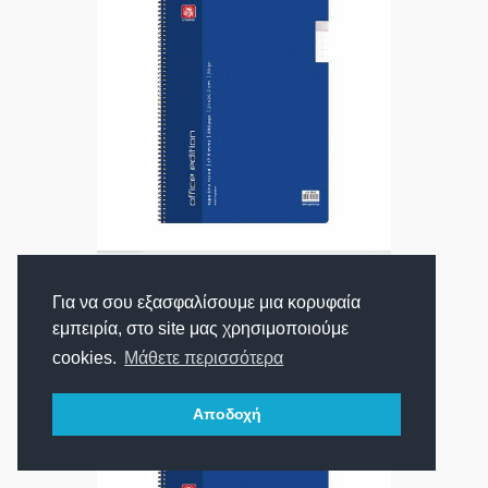
ΑΓΟΡΑ
Typotrust Office Edition Τετράδιο Σπιράλ
Α4 λογιστικό (2033) (TYP2033)
Για να σου εξασφαλίσουμε μια κορυφαία
εμπειρία, στο site μας χρησιμοποιούμε
cookies.
Μάθετε περισσότερα
5,30€
Τιμή:
Αποδοχή