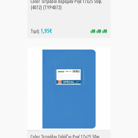
ΑΓΟΡΑ
Color Τετράδιο Βεραμάν Ριγέ 17x25 50φ.
(4072) (TYP4072)
1,95€
Τιμή:
ΑΓΟΡΑ
Color Τετράδιο Γαλάζιο Ριγέ 17x25 50φ.