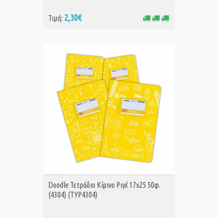
2,30€
Τιμή:
ΑΓΟΡΑ
Doodle Τετράδιο Κίρινο Ριγέ 17x25 50φ.
(4304) (TYP4304)