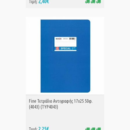
2,40€
Τιμή:
ΑΓΟΡΑ
Fine Τετράδιο Αντιγραφής 17x25 50φ.
(4043) (TYP4043)
2,25€
Τιμή: